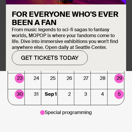
AUG 2026
FOR EVERYONE WHO'S EVER
BEEN A FAN
SUN
MON
TUE
WED
THU
FRI
SAT
From music legends to sci-fi sagas to fantasy
2
3
4
5
6
7
8
worlds, MOPOP is where your fandoms come to
life. Dive into immersive exhibitions you won't find
9
10
11
12
13
14
15
anywhere else. Open daily at Seattle Center.
GET TICKETS TODAY
16
17
18
19
20
21
22
23
24
25
26
27
28
29
30
31
Sep 1
2
3
4
5
Special programming